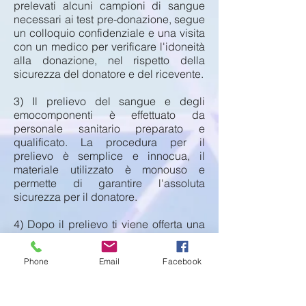
prelevati alcuni campioni di sangue
necessari ai test pre-donazione, segue
un colloquio confidenziale e una visita
con un medico per verificare l'idoneità
alla donazione, nel rispetto della
sicurezza del donatore e del ricevente.
3) Il prelievo del sangue e degli
emocomponenti è effettuato da
personale sanitario preparato e
qualificato. La procedura per il
prelievo è semplice e innocua, il
materiale utilizzato è monouso e
permette di garantire l'assoluta
sicurezza per il donatore.
4) Dopo il prelievo ti viene offerta una
colazione. Ricorda che se sei un
lavoratore dipendente hai diritto alla
Phone
Email
Facebook
giornata di riposo retribuita.
I requisiti fisici per donare