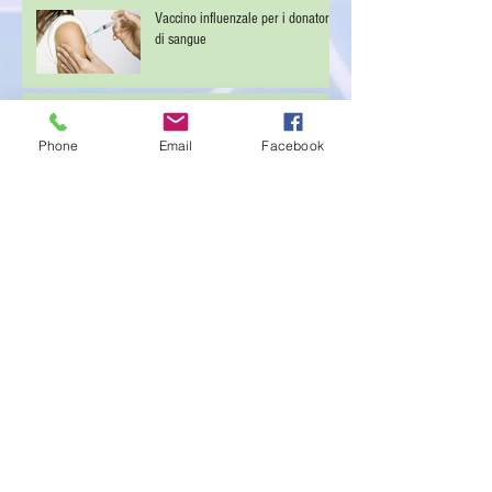
Vaccino influenzale per i donatori
di sangue
40 ° Anniversario AVIS - Abbadia
San Salvatore (SI)
Phone
Email
Facebook
35° Edizione della Salitredici
Sezione News