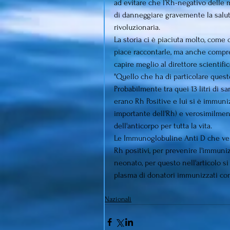
ad evitare che l’Rh-negativo delle
di danneggiare gravemente la salute
rivoluzionaria.
La storia ci è piaciuta molto, come 
piace raccontarle, ma anche compre
capire meglio al direttore scientifi
"Quello che ha di particolare quest
Probabilmente tra quei 13 litri di s
erano Rh Positive e lui si è immuni
importante dell'Rh) e verosimilmen
dell'anticorpo per tutta la vita.
Le Immunoglobuline Anti D che ven
Rh positivi, per prevenire l'immuniz
neonato, per questo nell'articolo si
plasma di donatori immunizzati com
Nazionali