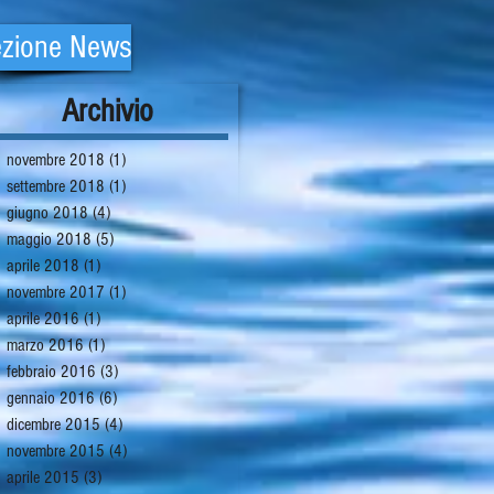
zione News
Archivio
novembre 2018
(1)
1 post
settembre 2018
(1)
1 post
giugno 2018
(4)
4 post
maggio 2018
(5)
5 post
aprile 2018
(1)
1 post
novembre 2017
(1)
1 post
aprile 2016
(1)
1 post
marzo 2016
(1)
1 post
febbraio 2016
(3)
3 post
gennaio 2016
(6)
6 post
dicembre 2015
(4)
4 post
novembre 2015
(4)
4 post
aprile 2015
(3)
3 post