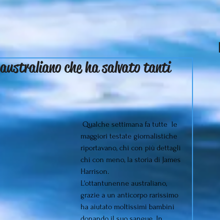
 australiano che ha salvato tanti
 Qualche settimana fa tutte  le 
maggiori testate giornalistiche 
riportavano, chi con più dettagli 
chi con meno, la storia di James 
Harrison.
L'ottantunenne australiano, 
grazie a un anticorpo rarissimo 
ha aiutato moltissimi bambini 
donando il suo sangue. In 