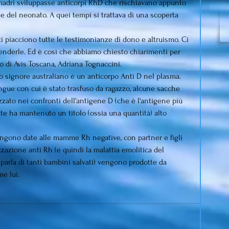
 madri sviluppasse anticorpi RhD che rischiavano appunto 
 del neonato. A quei tempi si trattava di una scoperta 
ci piacciono tutte le testimonianze di dono e altruismo. Ci 
nderle. Ed è così che abbiamo chiesto chiarimenti per 
co di Avis Toscana, Adriana Tognaccini.
o signore australiano è un anticorpo Anti D nel plasma. 
angue con cui è stato trasfuso da ragazzo, alcune sacche 
zzato nei confronti dell'antigene D (che è l'antigene più 
te ha mantenuto un titolo (ossia una quantità) alto 
gono date alle mamme Rh negative, con partner e figli 
zazione anti Rh (e quindi la malattia emolitica del 
 parla di tanti bambini salvati) vengono prodotte da 
e lui.