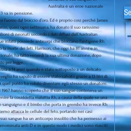
Australia è un eroe nazionale 
Se
 !) va in pensione.
o l’uomo dal braccio d’oro. Ed è proprio così perché James 
 anni, quasi ogni settimana, ha donato il suo rarissimo 
lioni di neonati secondo i dati diffusi dall’Australian 
ue infatti possiede anticorpi che bloccano l’antigene Rh 
la morte dei feti. Harrison, che oggi ha 81 anni e in 
ionale, ha fatto venerdì la sua ultima donazione, dopo 
sto per legge.
nizia a 14 anni quando è stato sottoposto a un delicato 
eglio ha saputo di essere stato salvato grazie a 13 litri di 
 quel punto ha voluto diventare egli stesso un donatore.
nel 1967 hanno scoperto che il suo sangue conteneva un 
enire la cosiddetta malattia Rh, a causa della quale se una 
 sanguigno e il bimbo che porta in grembo ha invece Rh 
erno attacca le cellule del feto, portando nei casi 
l suo sangue ha un anticorpo insolito che ha permesso ai 
denominata anti-D e in questo modo i medici sono riusciti 