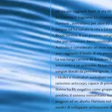
ed ora per raggiunti limiti di età (81
Su Corriere.it leggiamo: Lo chiaman
Harrison , australiano, per oltre 60
sangue ed ha salvato la vita a 2,4 mi
Blood Service. Il suo prezioso sang
che può provocare danni cerebrali o 
Australia è considerato un eroe naz
aver raggiunto il limite di età previ
La sua lunga carriera da donatore i
intervento a un polmone. Al suo risv
sangue donati da persone ignote. A
I Medici e ricercatori australiani 
rarissimo anticorpo, capace di prev
donna ha Rh negativo come gruppo
positivo, il sistema immunitario mat
peggiori ad un aborto. Harrison ne
medici di sviluppare un’iniezione 