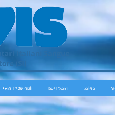
tari Italiani Sangue
ore (SI)
Centri Trasfusionali
Dove Trovarci
Galleria
Se