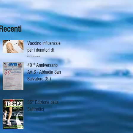
Recenti
Vaccino influenzale
per i donatori di
sangue
40 ° Anniversario
AVIS - Abbadia San
Salvatore (SI)
35° Edizione della
Salitredici